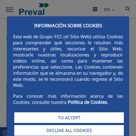
Skip to Main Content
EN
Preval
Products and prices
>
INFORMACIÓN SOBRE COOKIES
Esta web de Grupo FCC (el Sitio Web) utiliza Cookies
Mineral aggregates from La Valdeza quarry
para comprender qué secciones le resultan más
interesantes y útiles, securizar el Sitio Web,
mostrarle nuestras localizaciones y reproducir
videos online, así como para mantener las
preferencias que seleccione. Las Cookies contienen
información que se almacena en su navegador y, de
este modo, se le reconocerá cuando regrese al Sitio
Web.
Para conocer más información acerca de las
Cookies, consulte nuestra
Política de Cookies.
TO ACCEPT
DECLINE ALL COOKIES