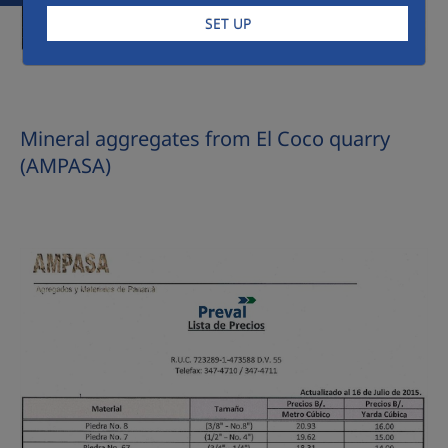
SET UP
Mineral aggregates from El Coco quarry
(AMPASA)