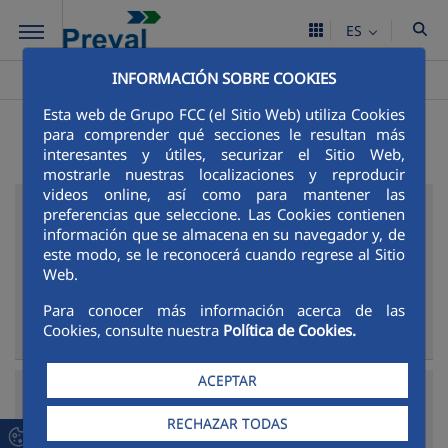
Saltar al contenido principal
ES
INFORMACIÓN SOBRE COOKIES
Preval
Comunicación
Actualidad
Noticias
>
>
>
Esta web de Grupo FCC (el Sitio Web) utiliza Cookies
Últimas noticias
para comprender qué secciones le resultan más
interesantes y útiles, securizar el Sitio Web,
mostrarle nuestras localizaciones y reproducir
videos online, así como para mantener las
17/06/2017
preferencias que seleccione. Las Cookies contienen
información que se almacena en su navegador y, de
Realizan la rehabilitación de la calle de acceso
este modo, se le reconocerá cuando regrese al Sitio
a la Ciudad del Niño
Web.
Para conocer más información acerca de las
LEER MÁS
Cookies, consulte nuestra
Política de Cookies.
general
ACEPTAR
05/06/2017
Clausuran con éxito el cuarto curso de
RECHAZAR TODAS
modistería en La Valdeza