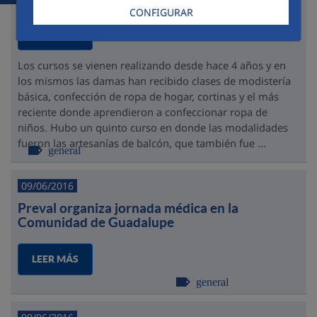
CONFIGURAR
LEER MÁS
Los cursos se vienen realizando desde hace 4 años y en
los mismos las damas han recibido clases de modistería
básica, confección de ropa de hogar, cortinas y el más
reciente donde aprendieron a confeccionar ropa de
niños. Hubo un quinto curso en donde las modalidades
fueron las artesanías de balcón, que también fue ...
general
09/06/2016
Preval organiza jornada médica en la
Comunidad de Guadalupe
LEER MÁS
general