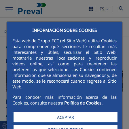
Saltar al contenido principal
ES
Preval
Procesos
Prefabricados de Concreto
Agregados
>
>
>
INFORMACIÓN SOBRE COOKIES
pétreos
Agregados pétreos
Esta web de Grupo FCC (el Sitio Web) utiliza Cookies
para comprender qué secciones le resultan más
interesantes y útiles, securizar el Sitio Web,
mostrarle nuestras localizaciones y reproducir
Preval líder en la producción industrial
videos online, así como para mantener las
preferencias que seleccione. Las Cookies contienen
información que se almacena en su navegador y, de
este modo, se le reconocerá cuando regrese al Sitio
Web.
Para conocer más información acerca de las
Extracción de material, Plantas de
Cookies, consulte nuestra
Política de Cookies.
Trituración, Trituradores de Impacto y
Sistemas de Lavado para producción de
ACEPTAR
Arenas