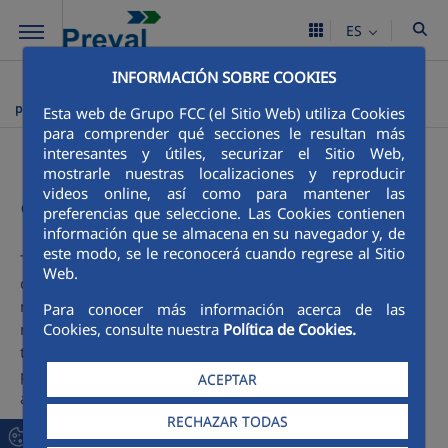
Saltar al contenido principal
ES
INFORMACIÓN SOBRE COOKIES
Preval
Procesos
Proceso de producción
Equipos de
>
>
>
planta de asfalto
Esta web de Grupo FCC (el Sitio Web) utiliza Cookies
para comprender qué secciones le resultan más
Equipos de planta de
interesantes y útiles, securizar el Sitio Web,
mostrarle nuestras localizaciones y reproducir
asfalto
videos online, así como para mantener las
preferencias que seleccione. Las Cookies contienen
información que se almacena en su navegador y, de
este modo, se le reconocerá cuando regrese al Sitio
Tenemos una planta de producción de asfalto con
Web.
capacidad de 110 ton/hr, diseñada para adaptarse a
necesidades específicas que cumplan con los requisitos
Para conocer más información acerca de las
Cookies, consulte nuestra
Política de Cookies.
más exigentes de cualquier trabajo, ideal para cualquier
tipo de mezcla, normales y la de tipo modificada con
polímeros, todo conforme los diseños debidamente
ACEPTAR
aprobados por el MOP.
RECHAZAR TODAS
Actualmente estamos ubicados en Vía Tocumen, dentro de