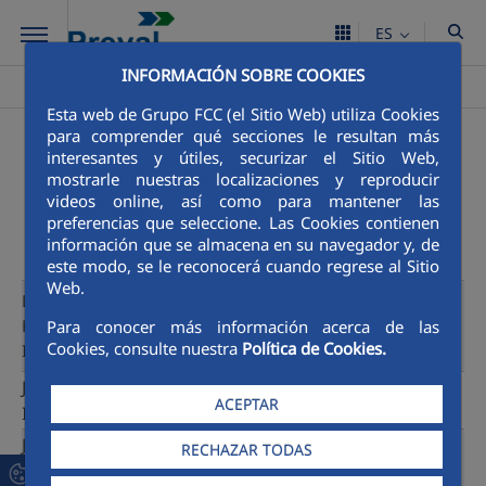
Saltar al contenido principal
ES
INFORMACIÓN SOBRE COOKIES
Preval
Área Corporativa
Organización
Equipo
>
>
>
Esta web de Grupo FCC (el Sitio Web) utiliza Cookies
para comprender qué secciones le resultan más
Equipo
interesantes y útiles, securizar el Sitio Web,
mostrarle nuestras localizaciones y reproducir
videos online, así como para mantener las
preferencias que seleccione. Las Cookies contienen
información que se almacena en su navegador y, de
este modo, se le reconocerá cuando regrese al Sitio
Web.
Director de Operaciones
Carlos Pantoja
Parque de Maquinaria e
Para conocer más información acerca de las
Cookies, consulte nuestra
Política de Cookies.
Industrial
Jefe de administracción
Giovani Ruiz
ACEPTAR
Industrial
Jefe de administracción
RECHAZAR TODAS
Evelin Mendoza
Parque de Maquinaria